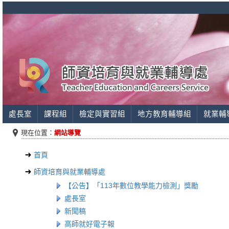
處長室
課程組
檢定與實習組
地方教育輔導組
就業輔
現在位置：
網站導覽
首頁
師資培育與就業輔導處
【公告】「113年數位教學能力檢測」獎勵
處長室
新聞稿
高師就好電子報