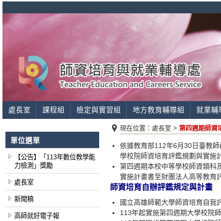
處長室
課程組
檢定與實習組
地方教育輔導組
就業輔
現在位置：
處長室 >
第四週期師資
單位選單
依據教育部112年6月30日臺教師(
學校院師資培育評鑑規劃與實施
【公告】「113年數位教學能
力檢測」獎勵
第四週期本校中等學校師資類科及
實施計畫書至財團法人高等教育評
處長室
師資培育自辦評鑑規定與計畫
新聞稿
國立高雄師範大學師資培育自我
113年起實施第四週期大學校院
高師就好電子報