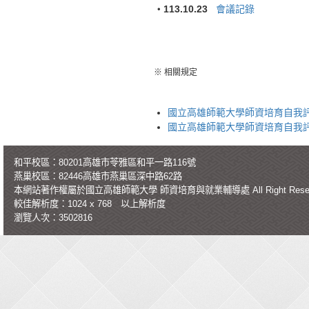
・113.10.23
會議記錄
※ 相關規定
國立高雄師範大學師資培育自我
國立高雄師範大學師資培育自我
和平校區：80201高雄市苓雅區和平一路116號
燕巢校區：82446高雄市燕巢區深中路62路
本網站著作權屬於國立高雄師範大學
師資培育與就業輔導處
All Right Re
較佳解析度：1024 x 768 以上解析度
瀏覽人次：3502816