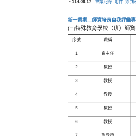
・114.09.17
會議記錄
附件
簽到
新一週期＿師資培育自我評鑑專區
(
特殊教育學校（班）師資
二)
序號
職稱
1
系主任
2
教授
3
教授
4
教授
5
教授
6
教授
7
副教授