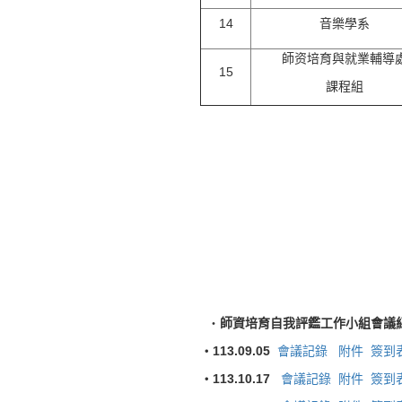
14
音樂學系
師资培育與就業輔導
15
課程組
‧
師資培育自我評鑑工作小組會議
・113.09.05
會議記錄
附件
簽到
・113.10.17
會議記錄
附件
簽到