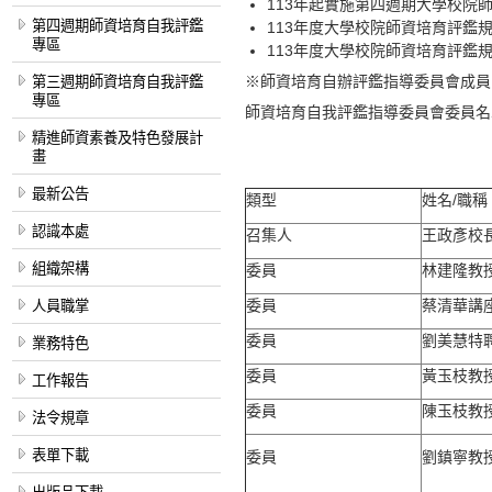
113年起實施第四週期大學校院
第四週期師資培育自我評鑑
113年度大學校院師資培育評鑑規
專區
113年度大學校院師資培育評鑑規
※師資培育自辦評鑑指導委員會成員
第三週期師資培育自我評鑑
專區
師資培育自我評鑑指導委員會委員名
精進師資素養及特色發展計
畫
最新公告
類型
姓名/職稱
認識本處
召集人
王政彥校
組織架構
委員
林建隆教
委員
蔡清華講
人員職掌
委員
劉美慧特
業務特色
委員
黃玉枝教
工作報告
委員
陳玉枝教
法令規章
表單下載
委員
劉鎮寧教