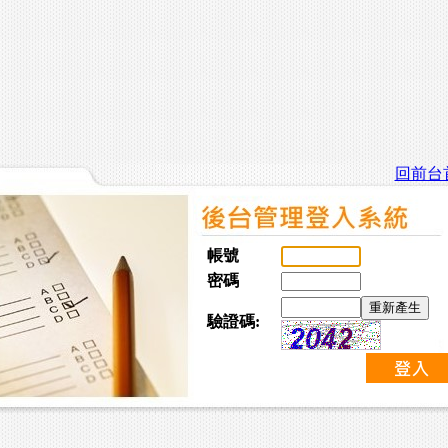
回前台
帳號
密碼
驗證碼: