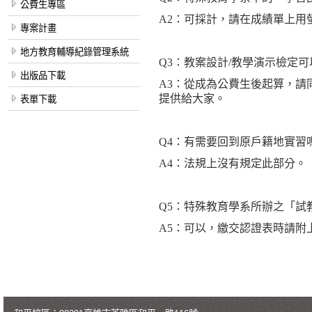
公費生專區
A2
：可採計，請在成績單上用
專案計畫
地方教育輔導紀錄管理系統
Q3
：教案設計
/
教學演示檢定可
出版品下載
A3
：從成為公費生後起算，請
提供給大家。
表單下載
Q4
：有需要回到原戶籍地實習
A4
：法規上沒有規定此部分。
Q5
：特殊教育學系所辦之
「試
A5
：可以，繳交認證表時請附