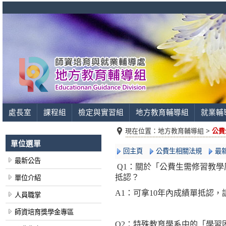
處長室
課程組
檢定與實習組
地方教育輔導組
就業輔
現在位置：
地方教育輔導組 >
公費
單位選單
回主頁
公費生相關法規
最
最新公告
Q1
：關於「公費生需修習教學
抵認？
單位介紹
A1
：可拿
10
年內成績單抵認，
人員職掌
師資培育獎學金專區
Q2
：特殊教育學系中的「學習