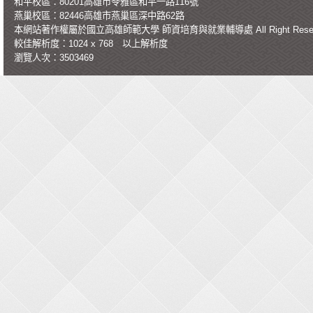
和平校區：80201高雄市苓雅區和平一路116號
燕巢校區：82446高雄市燕巢區深中路62路
本網站著作權屬於國立高雄師範大學
師資培育與就業輔導處
All Right Re
較佳解析度：1024 x 768 以上解析度
瀏覽人次：3503469