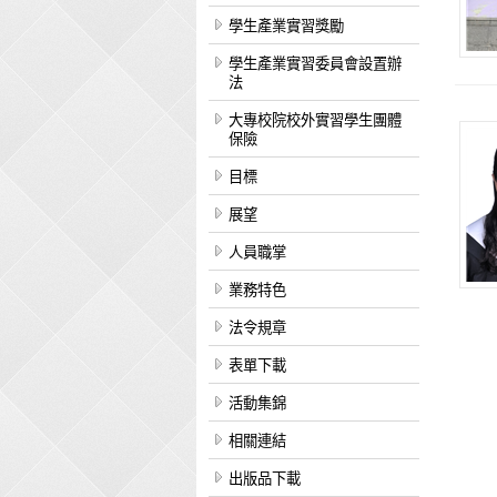
學生產業實習獎勵
學生產業實習委員會設置辦
法
大專校院校外實習學生團體
保險
目標
展望
人員職掌
業務特色
法令規章
表單下載
活動集錦
相關連結
出版品下載