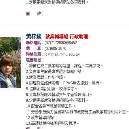
1.定期更新就業輔導組網站各項資料。
備 註：
黃梓綾
就業輔導組 行政助理
聯絡電話：
(07)7172930轉6452
傳 真：
(07)605-1876
聯絡信箱：
ic@mail.nknu.edu.tw
職務項目：
1.籌備在校生就業輔導講座、課程、業界參訪。
2.負責學生取得專業證照獎勵申請。
3.就業備戰工作坊申請。
4.辦理職涯諮詢服務、CPAS量表施測、解析。
5.協辦企業說明會、校園徵才。
6.大專校院職涯輔導資訊平臺管理窗口。
9.定期更新就業輔導組網站各項資料。
10.配合各縣市就業輔導工作。
11.勞動部勞動力發展署/高雄市政府勞工局就業輔導相關計畫
12.就業輔導諮詢。
13.高師就輔粉絲團經營及管理。