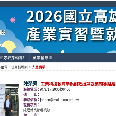
地方教育輔導組
就業輔導組
在位置：
就業輔導組 >
人員職掌
陳榮舜
工業科技教育學系副教授兼就業輔導組組
聯絡電話：
(07)717-2930轉6450
傳 真：
聯絡信箱：
jschen@mail.nknu.edu.tw
職務項目：
綜理就業輔導業務
備 註：