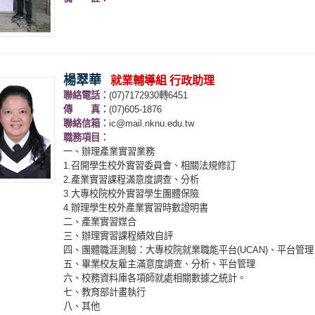
楊翠華
就業輔導組 行政助理
聯絡電話：
(07)7172930轉6451
傳 真：
(07)605-1876
聯絡信箱：
ic@mail.nknu.edu.tw
職務項目：
一、辦理產業實習業務
1.召開學生校外實習委員會、相關法規修訂
2.產業實習課程滿意度調查、分析
3.大專校院校外實習學生團體保險
4.辦理學生校外產業實習時數證明書
二、產業實習媒合
三、辦理實習課程績效自評
四、團體職涯測驗：大專校院就業職能平台(UCAN)、平台管理
五、畢業校友雇主滿意度調查、分析、平台管理
六、校務資料庫各項師就處相關數據之統計。
七、教育部計畫執行
八、其他