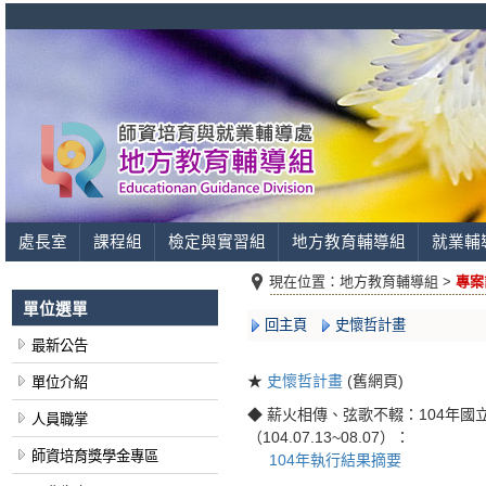
處長室
課程組
檢定與實習組
地方教育輔導組
就業輔
現在位置：
地方教育輔導組 >
專案
單位選單
回主頁
史懷哲計畫
最新公告
史懷哲計畫
(舊網頁)
★
單位介紹
薪火相傳、弦歌不輟：104年國
◆
人員職掌
（104.07.13~08.07）：
師資培育獎學金專區
104年執行結果摘要