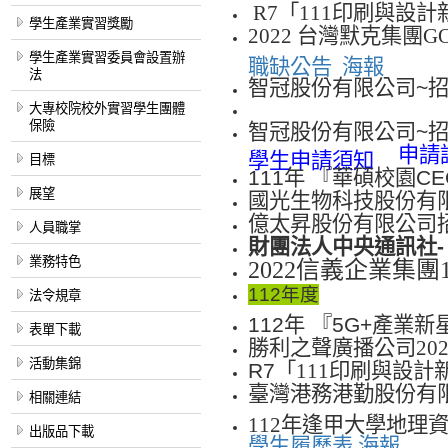
R7
「
111
印刷與設計
學生產業實習獎勵
2022
台灣默克集團
GO
學生產業實習委員會設置辦
職缺公告
海報
法
智冠股份有限公司
~
大專校院校外實習學生團體
保險
智冠股份有限公司
~
申請
學生申請須知
目標
111年 『華碩校園C
展望
國光生物科技股份有
億太昇股份有限公司
人員職掌
財團法人中央通訊社
-
業務特色
2022信義企業集團
112年度
法令規章
112年 『5G+
產業新
表單下載
勝利之聲廣播公司
20
活動集錦
R7
「
111
印刷與設計
臺灣港務港勤股份有
相關連結
112
年逢甲大學地理
出版品下載
學生履歷表
海報