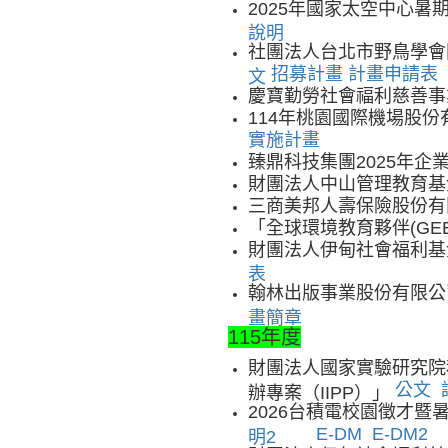
2025年國家太空中心
說明
社團法人台北市野鳥學會
招募計畫
計畫申請表
文
慶寶勤勞社會福利慈善事
114年桃園國際機場股
實施計畫
臻鼎科技集團2025年
財團法人中山管理教育基
三商美邦人壽保險股份
「全球環境教育夥伴(GE
財團法人伊甸社會福利基
表
翰林出版事業股份有限公
畫簡章
115年度
財團法人國家實驗研究院
公文
辦專案（IIPP）」
2026台積電校園徵
E-DM
E-DM2
明2