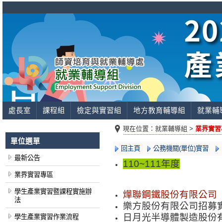
處長室
課程組
檢定與實習組
地方教育輔導組
就業輔
現在位置：
就業輔導組 >
業界實習
單位選單
回主頁
公務機關(單位)實習
最新公告
110~111年度
業界實習專區
學生產業實習暨課程實施辦
燁聯鋼鐵股份有限公司
法
樂方股份有限公司招
日月光半導體製造股
學生產業實習作業流程