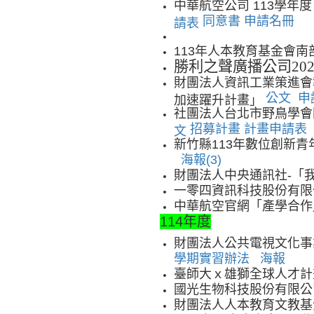
中華航空公司 113學
同意書
申請名冊
請表
113年人本教育基金會
勝利之聲廣播公司
20
財團法人資訊工業策進會執行
公文
申
加速躍升計畫」
社團法人台北市野鳥學會
招募計畫
計畫申請表
文
新竹縣113年數位創新
海報(3)
財團法人中央通訊社-「
一零四資訊科技股份有限
中華航空官網「產學合
114年度
財團法人公共電視文化事
學期實習辦法
海報
臺師大ｘ雄獅全球人才
國光生物科技股份有限公
財團法人人本教育文教基