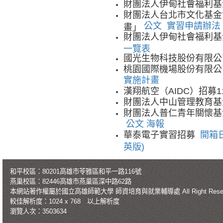
財團法人伊甸社會福利基
財團法人台北市文化基金
公文
實習申請辦法
畫」
財團法人伊甸社會福利基
一覽表
國光生物科技股份有限公
桃園國際機場股份有限公
實施計畫
漢翔航空（AIDC）招募
財團法人中山管理教育基
財團法人普仁青年關懷基金會辦
公文
海報
華泰電子實習招募
開箱
英版)
和平校區：80201高雄市苓雅區和平一路116號
燕巢校區：82446高雄市燕巢區深中路62路
本網站著作權屬於國立高雄師範大學
師資培育與就業輔導處
All Right Re
較佳解析度：1024 x 768 以上解析度
瀏覽人次：3503634