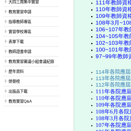
111
年教師資
大四三周集中實習
110
年教師資
教育實習申請
109
年教師資
指導教師專區
108
年
3
月
~10
106~107
年教
實習學校專區
104~105
年教
表單下載
102~103
年教
100~101
年教
教師證書申請
97~99
年教師
教育實習審議小組會議紀錄
114年各院應
歷年資料
113年各院應
榮譽榜
112年各院應
111
年各院應
出版品下載
110
年各院應
教育實習Q&A
109
年各院應
108
年
6
月各院
108
年
3
月各院
107
年各院應