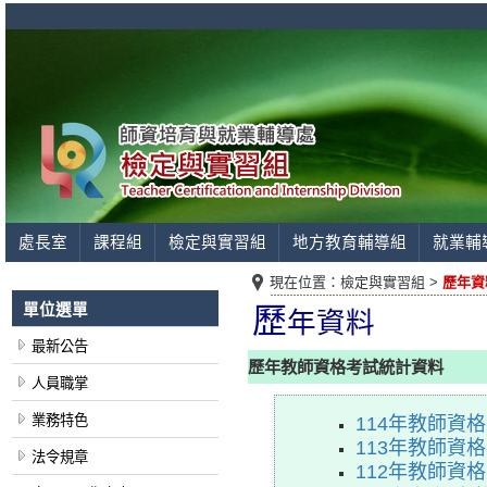
處長室
課程組
檢定與實習組
地方教育輔導組
就業輔
現在位置：
檢定與實習組 >
歷年資
單位選單
歷
年資料
最新公告
歷年教師資格考試統計資料
人員職掌
業務特色
114年教師資
113年教師資
法令規章
112年教師資