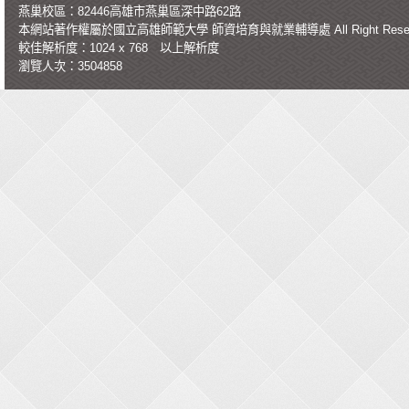
燕巢校區：82446高雄市燕巢區深中路62路
本網站著作權屬於國立高雄師範大學
師資培育與就業輔導處
All Right Re
較佳解析度：1024 x 768 以上解析度
瀏覽人次：3504858