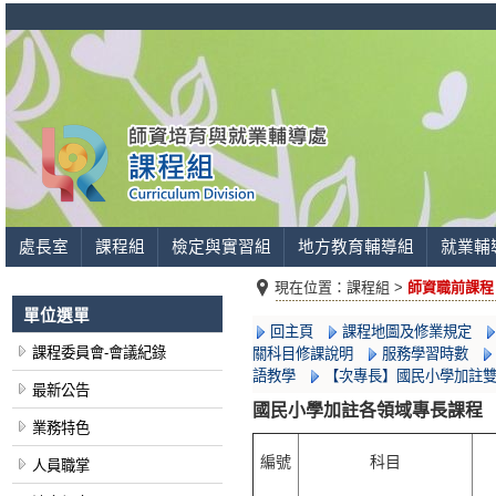
處長室
課程組
檢定與實習組
地方教育輔導組
就業輔
現在位置：
課程組 >
師資職前課程
單位選單
回主頁
課程地圖及修業規定
課程委員會-會議紀錄
關科目修課說明
服務學習時數
語教學
【次專長】國民小學加註
最新公告
國民小學加註各領域專長課程
業務特色
編號
科目
人員職掌