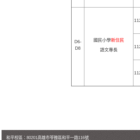
1
國民小學
新住民
D6-
1
D8
語文專長
1
和平校區：80201高雄市苓雅區和平一路116號