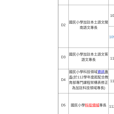
1
國民小學加註本土語文閩
D2
南語文專長
1
國民小學加註本土語文客
D3
1
語文專長
國民小學科技領域
資訊
專
長
(於112學年度起配合教
D4
1
育部專門課程架構表修正
為加註科技領域專長)
D5
國民小學
科技領域
專長
1