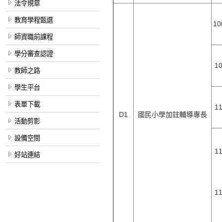
法令規章
教育學程甄選
1
師資職前課程
學分審查認證
1
教師之路
學生平台
表單下載
1
D1
國民小學加註輔導專長
活動剪影
設備空間
1
好站連結
1