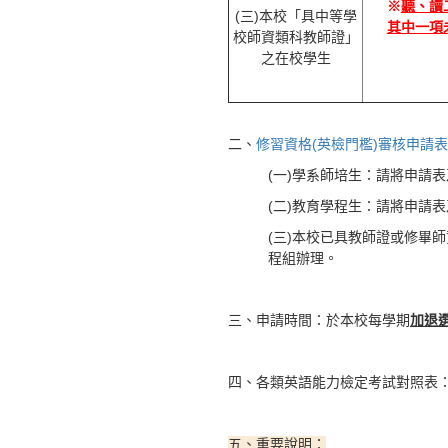
※
聽、讀
(三)本校「具中等學
其中一項
校師資類科教師證」
之在校學生
二、
修習資格(英檢門檻)審核申請表
(一)學系師培生：請將申請
(二)教育學程生：請將申請
(三)本校已具教師證或修畢
程組辦理。
三、申請時間：於本校每學期
加退
四、各類英語能力檢定考試對照表
五、重要說明：