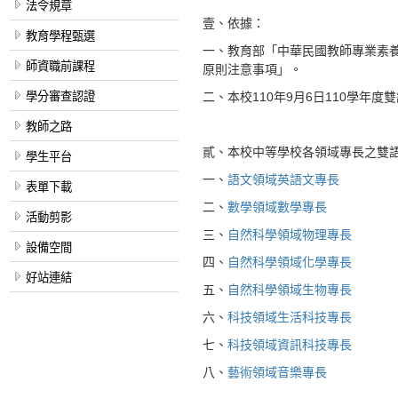
法令規章
壹、依據：
教育學程甄選
一、教育部「中華民國教師專業素
師資職前課程
原則注意事項」。
學分審查認證
二、本校110年9月6日110學年
教師之路
貳、本校中等學校各領域專長之雙
學生平台
一、
語文領域英語文專長
表單下載
二、
數學領域數學專長
活動剪影
三、
自然科學領域物理專長
設備空間
四、
自然科學領域化學專長
好站連結
五、
自然科學領域生物專長
六、
科技領域生活科技專長
七、
科技領域資訊科技專長
八、
藝術領域音樂專長