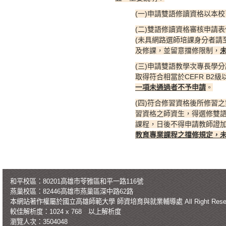
(一)申請雙語修讀資格以本
(二)雙語修讀資格審核申請
(未具網路選師培課身分者請
及修課，並留意擋修限制，
(三)申請雙語教學次專長學
取得符合相當於CEFR B2
一項未通過者不予申請
。
(四)符合修習資格後所修習
習資格之師資生，得選修雙語
課程，日後不得申請教師證
教育專業課程之擋修規定，
和平校區：80201高雄市苓雅區和平一路116號
燕巢校區：82446高雄市燕巢區深中路62路
本網站著作權屬於國立高雄師範大學
師資培育與就業輔導處
All Right Re
較佳解析度：1024 x 768 以上解析度
瀏覽人次：3504048