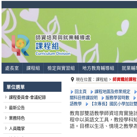
處長室
課程組
檢定與實習組
地方教育輔導組
就業輔
現在位置：
課程組 >
師資職前課程
單位選單
回主頁
課程地圖及修業規定
課程委員會-會議紀錄
關科目修課說明
服務學習時數
語教學
【次專長】國民小學加註
最新公告
教育部雙語教學師資培育實施
業務特色
程中以英語文工具，教授學科
語。目標以生活、情境之教學
人員職掌