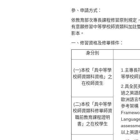
參、申請方式：
依教育部次專長課程修習原則規定
有意願修習中等學校師資類科加註
影本。
一、修習資格及修畢條件：
身分別
(一)本校「具中等學
1.主專
校師資類科資格」之
等學校師
在校師資生
2.具全
過之英語
歐洲語言
(二)本校「具中等學
參考架構（C
校師資類科修畢師資
Framewor
職前教育課程證明
Language
書」之在校學生
assess
以上英語