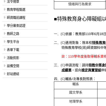
法令規章
情緒與行為需求
教育學程甄選
師資職前課程
■
特殊教育身心障礙組
學分審查認證
教師之路
一、
{C}
依據：教育部
110
年
6
月
18
學生平台
二、
{C}
適用對象：限本校
特殊教育
特殊教育學校
(
班
)
師資類科中
表單下載
註：
110
學年度後取得輔系資
活動剪影
三、
{C}
申請流程：請持
特教中等身
設備空間
成績單
，逕向
檢定與實習組
申
好站連結
四、
{C}
輔系
/
次專長對照表：
輔系
國文學系
地理學系