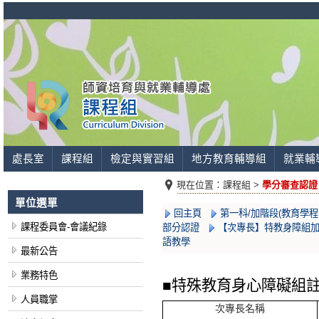
處長室
課程組
檢定與實習組
地方教育輔導組
就業輔
現在位置：
課程組 >
學分審查認證
單位選單
回主頁
第一科/加階段(教育學程
課程委員會-會議紀錄
部分認證
【次專長】特教身障組
語教學
最新公告
業務特色
■
特殊教育身心障礙組
人員職掌
次專長名稱