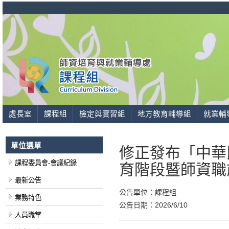
處長室
課程組
檢定與實習組
地方教育輔導組
就業輔
單位選單
修正發布「中華
課程委員會-會議紀錄
育階段暨師資職
最新公告
公告單位：
課程組
業務特色
公告日期：
2026/6/10
人員職掌