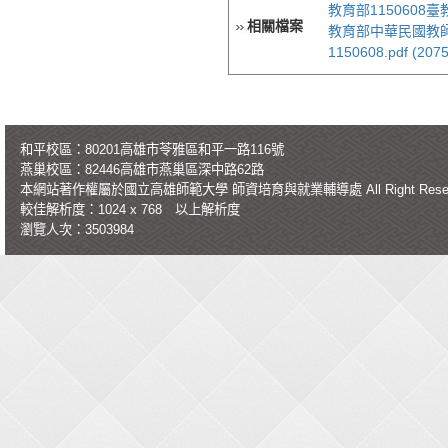
教育部1150608臺教師
相關檔案
教育部中華民國教
1150608.pdf (207
和平校區：80201高雄市苓雅區和平一路116號
燕巢校區：82446高雄市燕巢區深中路62路
本網站著作權屬於國立高雄師範大學
師資培育與就業輔導處
All Right Re
較佳解析度：1024 x 768 以上解析度
瀏覽人次：3503984