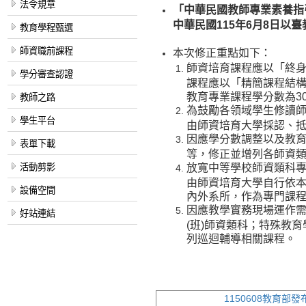
法令規章
「中華民國教師專業素養指
中華民國115年6月8日以臺
教育學程甄選
師資職前課程
本次修正重點如下：
師資培育課程應以「終
學分審查認證
課程應以「精簡課程結
教育專業課程學分數為3
教師之路
為鼓勵各領域學生修讀
學生平台
由師資培育大學採認、
因應學分數調整以及教
表單下載
等，修正並增列各師資
活動剪影
放寬中等學校師資類科
由師資培育大學自行依
設備空間
內外系所，作為專門課
因應教學實務現場運作
好站連結
(班)師資類科；特殊教
列巡迴輔導相關課程。
1150608教育部發布令.