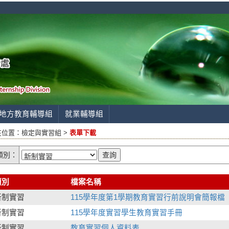
地方教育輔導組
就業輔導組
在位置：
檢定與實習組 >
表單下載
類別：
類別
檔案名稱
新制實習
115學年度第1學期教育實習行前說明會簡報檔
新制實習
115學年度實習學生教育實習手冊
新制實習
教育實習個人資料表