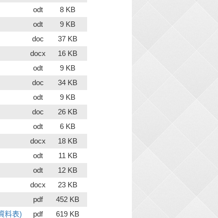
odt
8 KB
odt
9 KB
doc
37 KB
docx
16 KB
odt
9 KB
doc
34 KB
odt
9 KB
doc
26 KB
odt
6 KB
docx
18 KB
odt
11 KB
odt
12 KB
docx
23 KB
pdf
452 KB
資料表)
pdf
619 KB