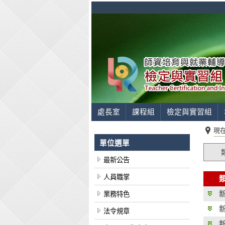
處長室
課程組
檢定與實習組
現
單位選單
最新公告
人員職掌
業務特色
法令規章