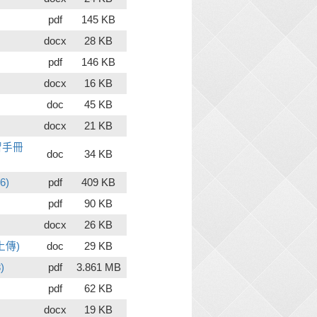
pdf
145 KB
docx
28 KB
pdf
146 KB
docx
16 KB
doc
45 KB
docx
21 KB
習手冊
doc
34 KB
6)
pdf
409 KB
pdf
90 KB
docx
26 KB
上傳)
doc
29 KB
)
pdf
3.861 MB
pdf
62 KB
docx
19 KB