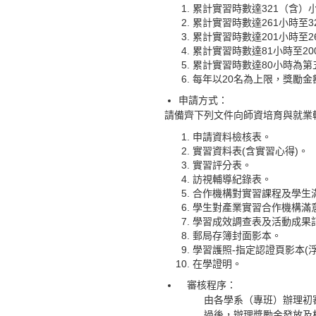
累計實習時數達321（含）
累計實習時數達261小時至
累計實習時數達201小時至
累計實習時數達81小時至2
累計實習時數達80小時為第
每年以20名為上限，獎勵
申請方式：
請備齊下列文件向師資培育與就業
申請資料檢核表。
實習資料表(含實習心得)。
實習評分表。
訪視輔導紀錄表。
合作機構對實習課程及學生
學生對產業實習合作機構滿
學習成效調查表及活動成果
郵局存簿封面影本。
學習護照-指定認證頁影本(浮
在學證明。
審核程序：
由各學系（專班）辦理初
過後，辦理獎勵金發放及