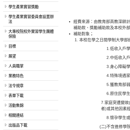
學生產業實習獎勵
學生產業實習委員會設置辦
經費來源：由教育部高教深耕
法
補助款、獎勵補助款及本校外
大專校院校外實習學生團體
補助對象；
保險
本校在學之日間學制大學部
目標
1.低收入戶
展望
2.中低收入
人員職掌
3.身心障礙
4.特殊境遇
業務特色
5.獲教育部
法令規章
6.原住民學
表單下載
7.家庭突遭變
活動集錦
者)或其他因素
相關連結
8.懷孕學生
出版品下載
(二)不含進修學