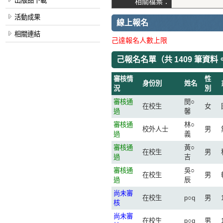
出版品下載
相關檔案：
活動成果
線上報名
相關連結
己達報名人數上限
己報名名單（
共 1409 筆資料
審核情
性
身份別
姓名
況
別
審核通
閔○
在校生
女
過
馨
審核通
林○
校外人士
男
過
義
審核通
黃○
在校生
男
過
吉
審核通
吳○
在校生
男
過
辰
尚未審
在校生
p○q
男
核
尚未審
在校生
p○q
男