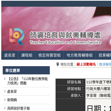
處長室
課程組
檢定與實習組
地方教育輔導組
就業輔
現在位置：
線上活動報名
｜
取消報
單位選單
【公告】「113年數位教學能
研習名稱：
112學年度下
力檢測」獎勵
研習地點：
行政大樓六樓第
處長室
承辦人：
李澎蓉（聯絡電話
新聞稿
日期：1
高師就好電子報