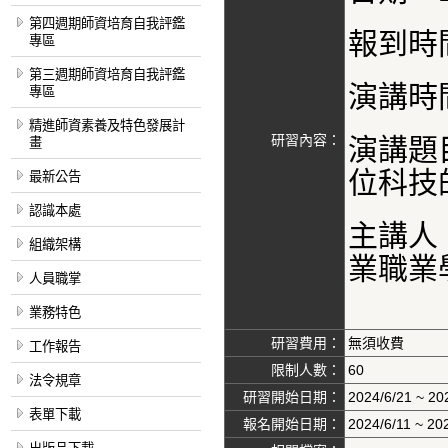
第四週期師資培育自我評鑑
報到時間
專區
第三週期師資培育自我評鑑
演講時間
專區
精進師資素養及特色發展計
研習內容：
演講題
畫
位科技
最新公告
認識本處
主講人
組織架構
業職業
人員職掌
業務特色
研習費用：
無須收費
工作報告
限制人數：
60
法令規章
研習開始日期：
2024/6/21 ~ 20
表單下載
報名開始日期：
2024/6/11 ~ 20