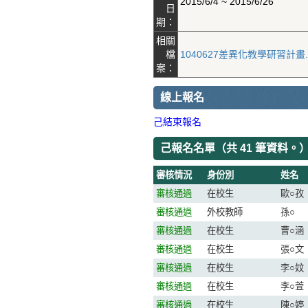
2015/6/4 ~ 2015/6/26
日
期：
相關
檔
1040627差異化教學研習計畫.pdf
案：
線上報名
己結束報名
己報名名單（
共 41 筆資料。
審核情況
身份別
姓名
審核通過
在校生
歐○孜
審核通過
外校教師
孫○
審核通過
在校生
曹○涵
審核通過
在校生
張○文
審核通過
在校生
李○妏
審核通過
在校生
李○萱
審核通過
在校生
陳○婷