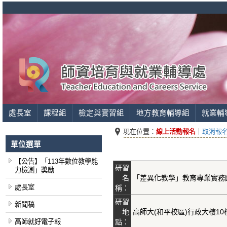
處長室
課程組
檢定與實習組
地方教育輔導組
就業輔
現在位置：
線上活動報名
｜
取消報
單位選單
【公告】「113年數位教學能
研習
力檢測」獎勵
名
「差異化教學」教育專業實務
處長室
稱：
研習
新聞稿
地
高師大(和平校區)行政大樓1
高師就好電子報
點：