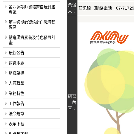
承辦
第四週期師資培育自我評鑑
莊凱琦（聯絡電話：07-71729
人：
專區
第三週期師資培育自我評鑑
專區
精進師資素養及特色發展計
畫
最新公告
認識本處
組織架構
人員職掌
業務特色
研習
內
工作報告
容：
法令規章
表單下載