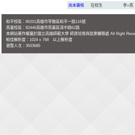
尚未審核
在校生
李○燕
和平校區：80201高雄市苓雅區和平一路116號
燕巢校區：82446高雄市燕巢區深中路62路
本網站著作權屬於國立高雄師範大學
師資培育與就業輔導處
All Right Re
較佳解析度：1024 x 768 以上解析度
瀏覽人次：3503685