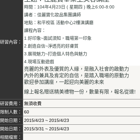
時間：104年4月23日 ( 星期四
)
晚上6:00-8:00
講者：佳麗寶化妝品集團講師
地點：和平校區 活動中心2樓演講廳
課程內容：
1.好印象~面試須知，職場第一印象
研習內容：
2.創造自信~淨透亮的好膚質
3.展現魅力~打造個人特色與魅力
4.現場互動遊戲
亮麗的外表及優質的人緣，是融入社會的啟動力
內外的兼具及肯定的自信，是踏入職場的原動力
歡迎參加講座，一起迎向美麗的未來
線上報名贈送精美禮物一份，數量有限，報名從速
!
研習費用：
無須收費
限制人數：
60
開始日期：
2015/4/23 ~ 2015/4/23
開始日期：
2015/3/31 ~ 2015/4/23
相關檔案：