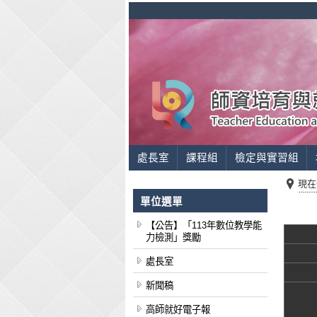
處長室
課程組
檢定與實習組
現在
單位選單
【公告】「113年數位教學能
力檢測」獎勵
處長室
新聞稿
高師就好電子報