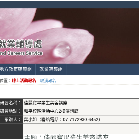
地方教育輔導組
就業輔導組
位置：
線上活動報名
｜
取消報名
研習名稱：
佳麗寶畢業生美容講座
研習地點：
和平校區活動中心2樓演講廳
承辦人：
葉小姐（聯絡電話：07-7172930-6452）
主題：佳麗寶畢業生美容講座