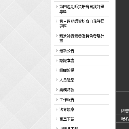
第四週期師資培育自我評鑑
專區
第三週期師資培育自我評鑑
專區
精進師資素養及特色發展計
畫
最新公告
認識本處
組織架構
人員職掌
業務特色
工作報告
法令規章
研習
報名
表單下載