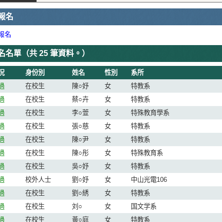
報名
報名
名名單（
共 25 筆資料。
）
況
身份別
姓名
性別
系所
過
在校生
陳○妤
女
特教系
過
在校生
蔡○卉
女
特教系
過
在校生
李○萱
女
特殊教育學系
過
在校生
張○慈
女
特教系
過
在校生
陳○尹
女
特教系
過
在校生
陳○彤
女
特殊教育系
過
在校生
吳○妤
女
特教系
過
校外人士
劉○妤
女
中山光電106
過
在校生
劉○綉
女
特教系
過
在校生
刘○
女
国文学系
過
在校生
黃○庭
女
特教系