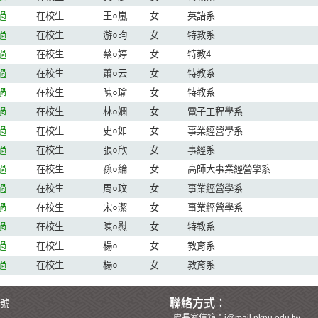
過
在校生
王○嵐
女
英語系
過
在校生
游○昀
女
特教系
過
在校生
蔡○婷
女
特教4
過
在校生
蕭○云
女
特教系
過
在校生
陳○瑜
女
特教系
過
在校生
林○嫻
女
電子工程學系
過
在校生
史○如
女
事業經營學系
過
在校生
張○欣
女
事經系
過
在校生
孫○綸
女
高師大事業經營學系
過
在校生
周○玟
女
事業經營學系
過
在校生
宋○潔
女
事業經營學系
過
在校生
陳○慰
女
特教系
過
在校生
楊○
女
教育系
過
在校生
楊○
女
教育系
聯絡方式：
6號