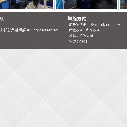
聯絡方式：
6號
處長室信箱：i@mail.nknu.edu.tw
育與就業輔導處
All Right Reserved.
所處校區：和平校區
地點：行政大樓
室號：0804